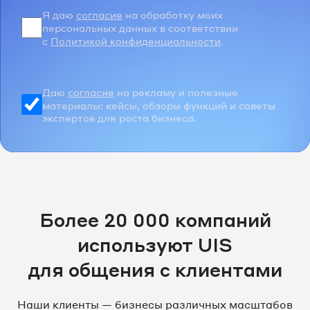
Я даю
согласие
на обработку моих
персональных данных в соответствии
с
Политикой конфиденциальности
.
Даю
согласие
на рекламу и полезные
материалы: кейсы, обзоры функций и советы
экспертов для роста бизнеса.
Более 20 000 компаний
используют UIS
для общения с клиентами
Наши клиенты — бизнесы различных масштабов