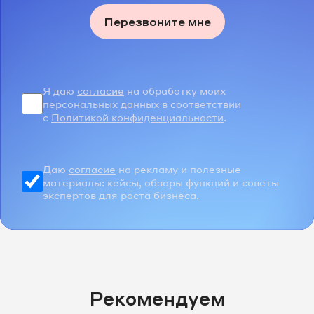
Перезвоните мне
Я даю
согласие
на обработку моих
персональных данных в соответствии
с
Политикой конфиденциальности
.
Даю
согласие
на рекламу и полезные
материалы: кейсы, обзоры функций и советы
экспертов для роста бизнеса.
Рекомендуем