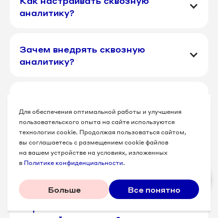
Как настраивать сквозную
аналитику?
Зачем внедрять сквозную
аналитику?
Примеры систем сквозной
аналитики
Для обеспечения оптимальной работы и улучшения
пользовательского опыта на сайте используются
технологии cookie. Продолжая пользоваться сайтом,
вы соглашаетесь с размещением cookie файлов
Как происходит сбор и обработка
на вашем устройстве на условиях, изложенных
данных в сквозной аналитике?
в
Политике конфиденциальности
.
Больше
Все понятно
Как проводить анализ
маркетинговых каналов в системе